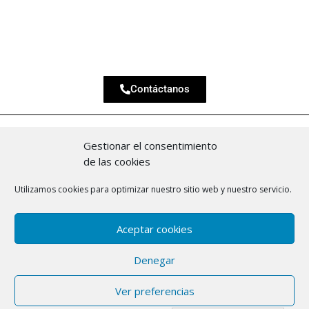
Contactamos contigo a la mayor rapidez para escuchar
tu idea y dar soluciones efectivas a tus necesidades
Contáctanos
Gestionar el consentimiento
de las cookies
Utilizamos cookies para optimizar nuestro sitio web y nuestro servicio.
Aceptar cookies
Denegar
2023 © CertiProject · Diseño y Hosting por
HGM
Network
·
Política de Cookies
·
Política de
Ver preferencias
Privacidad