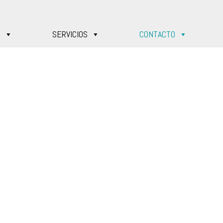
S
SERVICIOS
CONTACTO
Contáctanos
+34 640 670 273
info@certiproject.es